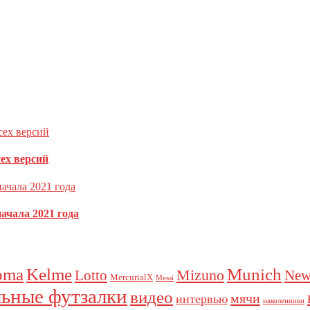
ечены
*
сех версий
ачала 2021 года
oma
Kelme
Munich
Mizuno
Lotto
New
MercurialX
Messi
ьные футзалки
видео
мячи
интервью
наколенники