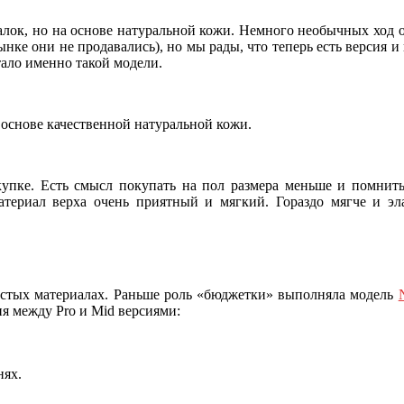
залок, но на основе натуральной кожи. Немного необычных ход о
нке они не продавались), но мы рады, что теперь есть версия и н
тало именно такой модели.
а основе качественной натуральной кожи.
окупке. Есть смысл покупать на пол размера меньше и помнить,
атериал верха очень приятный и мягкий. Гораздо мягче и эл
остых материалах. Раньше роль «бюджетки» выполняла модель
ия между Pro и Mid версиями:
нях.