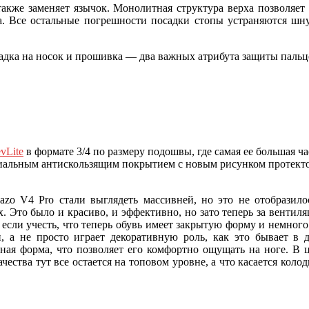
акже заменяет язычок. Монолитная структура верха позволяет м
ка. Все остальные погрешности посадки стопы устраняются ш
адка на носок и прошивка — два важных атрибута защиты пальце
vLite
в формате 3/4 по размеру подошвы, где самая ее большая час
ециальным антискользящим покрытием с новым рисунком протект
azo V4 Pro стали выглядеть массивней, но это не отобразил
 Это было и красиво, и эффективно, но зато теперь за вентиляц
, если учесть, что теперь обувь имеет закрытую форму и немног
п, а не просто играет декоративную роль, как это бывает в 
ая форма, что позволяет его комфортно ощущать на ноге. В це
ества тут все остается на топовом уровне, а что касается коло