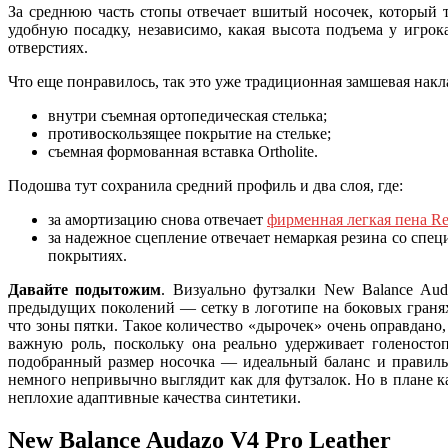
За среднюю часть стопы отвечает вшитый носочек, который т
удобную посадку, независимо, какая высота подъема у игро
отверстиях.
Что еще понравилось, так это уже традиционная замшевая накл
внутри съемная ортопедическая стелька;
противоскользящее покрытие на стельке;
съемная формованная вставка Ortholite.
Подошва тут сохранила средний профиль и два слоя, где:
за амортизацию снова отвечает
фирменная легкая пена Re
за надежное сцепление отвечает немаркая резина со сп
покрытиях.
Давайте подытожим
. Визуально футзалки New Balance Aud
предыдущих поколений — сетку в логотипе на боковых гранях.
что зоны пятки. Такое количество «дырочек» очень оправдано
важную роль, поскольку она реально удерживает голеносто
подобранный размер носочка — идеальный баланс и правильн
немного непривычно выглядит как для футзалок. Но в плане кач
неплохие адаптивные качества синтетики.
New Balance Audazo V4 Pro Leather