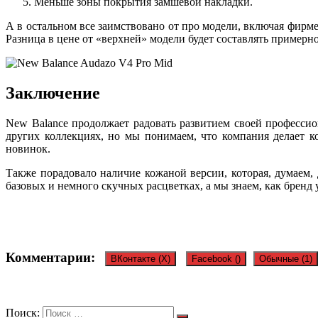
Меньше зоны покрытия замшевой накладки.
А в остальном все заимствовано от про модели, включая фирме
Разница в цене от «верхней» модели будет составлять примерно
Заключение
New Balance продолжает радовать развитием своей профессион
других коллекциях, но мы понимаем, что компания делает к
новинок.
Также порадовало наличие кожаной версии, которая, думаем, 
базовых и немного скучных расцветках, а мы знаем, как бренд 
Комментарии:
ВКонтакте (
X
)
Facebook (
)
Обычные (1)
Один комментарий
Поиск: