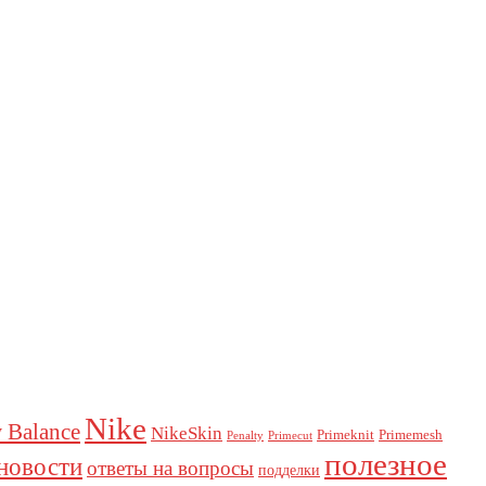
Nike
 Balance
NikeSkin
Primeknit
Primemesh
Penalty
Primecut
полезное
новости
ответы на вопросы
подделки