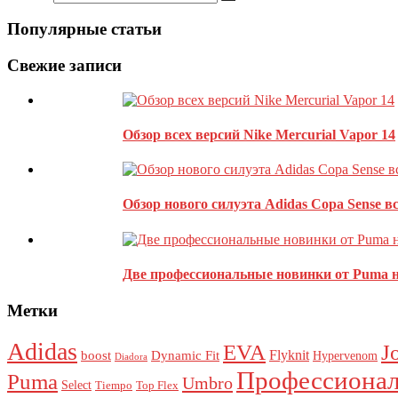
Популярные статьи
Свежие записи
bbmouse
01.10.2019
Ответить
Где можно купить New Balance Audazo V4 Pro Leather?
Обзор всех версий Nike Mercurial Vapor 14
Оставить комментарий
Ваш адрес email не будет опубликован.
Обязательные поля пом
Обзор нового силуэта Adidas Copa Sense в
Две профессиональные новинки от Puma н
Метки
Adidas
J
EVA
Flyknit
boost
Dynamic Fit
Hypervenom
Diadora
Профессионал
Puma
Umbro
Select
Tiempo
Top Flex