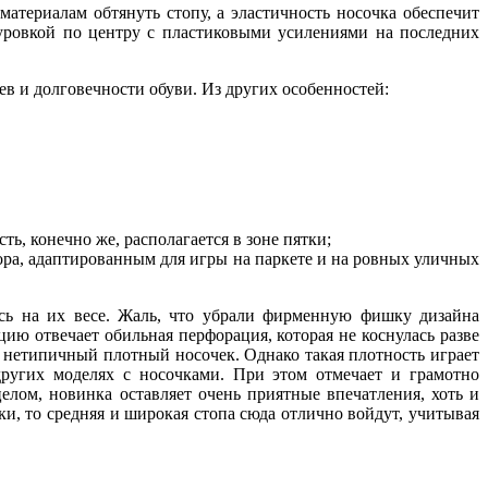
атериалам обтянуть стопу, а эластичность носочка обеспечит
нуровкой по центру с пластиковыми усилениями на последних
в и долговечности обуви. Из других особенностей:
ть, конечно же, располагается в зоне пятки;
ора, адаптированным для игры на паркете и на ровных уличных
ось на их весе. Жаль, что убрали фирменную фишку дизайна
ию отвечает обильная перфорация, которая не коснулась разве
о нетипичный плотный носочек. Однако такая плотность играет
других моделях с носочками. При этом отмечает и грамотно
лом, новинка оставляет очень приятные впечатления, хоть и
дки, то средняя и широкая стопа сюда отлично войдут, учитывая