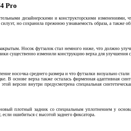
4 Pro
чительными дизайнерскими и конструкторскими изменениями, чт
 силуэт, но сохранила прежнюю узнаваемость образа, а также о
закрытым. Носок футзалок стал немного ниже, что должно улучш
отчики существенно изменили конструкцию верха для улучшения 
ение носочка среднего размера и что футзалки визуально стали 
ке. В основе верха также осталась фирменная адаптивная син
 этой версии внутри предусмотрена специальная синтетическая 
новый плотный задник со специальным уплотнением у основан
т, если ошибиться с высотой заднего фиксатора.