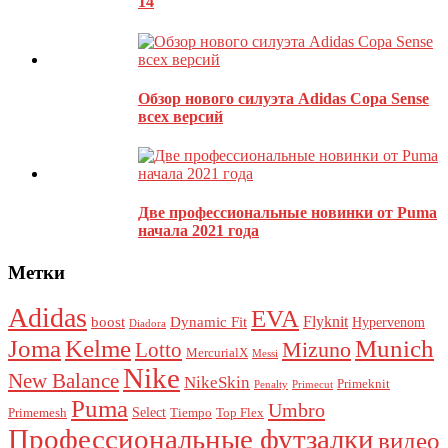
14
Обзор нового силуэта Adidas Copa Sense
всех версий
Две профессиональные новинки от Puma
начала 2021 года
Метки
Adidas
EVA
Flyknit
boost
Dynamic Fit
Hypervenom
Diadora
Joma
Kelme
Munich
Mizuno
Lotto
MercurialX
Messi
Nike
New Balance
NikeSkin
Primeknit
Penalty
Primecut
Puma
Umbro
Select
Primemesh
Tiempo
Top Flex
Профессиональные футзалки
видео