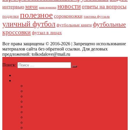
новости
мячи
ответы на вопросы
интервью
наколенники
полезное
сороконожки
подделки
тактика футзала
уличный футбол
футбольные
футбольные книги
кроссовки
футзал в лицах
Все права защищены © 2016-2026 | Запрещено использование
материалов сайта без обратной ссылки. Для деловых
предложений: tolkodalove@mail.ru
Меню
Поиск:
Главная
Обзоры футзалок
Adidas
Nike
Munich
Joma
Mizuno
Kelme
Puma
Umbro
New Balance