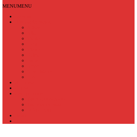
Меню
MENU
MENU
Главная
Обзоры футзалок
Adidas
Nike
Munich
Joma
Mizuno
Kelme
Puma
Umbro
New Balance
Lotto
Интервью
Статьи
Для тренеров
Тактическая доска
Тактика футзала
Библиотека
Видео
Новости