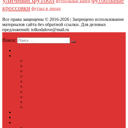
футбольные
футбольные книги
кроссовки
футзал в лицах
Все права защищены © 2016-2026 | Запрещено использование
материалов сайта без обратной ссылки. Для деловых
предложений: tolkodalove@mail.ru
Меню
Поиск:
Главная
Обзоры футзалок
Adidas
Nike
Munich
Joma
Mizuno
Kelme
Puma
Umbro
New Balance
Lotto
Интервью
Статьи
Для тренеров
Тактическая доска