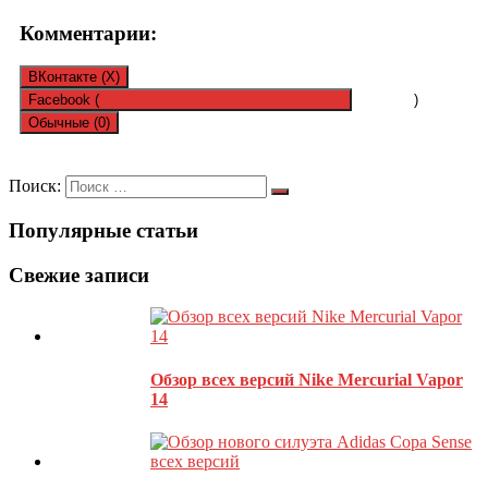
Комментарии:
ВКонтакте (
X
)
Facebook (
)
Обычные (0)
Оставить комментарий
Поиск:
Популярные статьи
Ваш адрес email не будет опубликован.
Обязательные поля
помечены
*
Свежие записи
Обзор всех версий Nike Mercurial Vapor
14