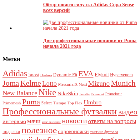
Обзор нового силуэта Adidas Copa Sense
всех версий
Этот сайт использует Akismet для борьбы со спамом.
Узнайте,
как обрабатываются ваши данные комментариев
.
Две профессиональные новинки от Puma
начала 2021 года
Метки
Adidas
EVA
Flyknit
boost
Dynamic Fit
Hypervenom
Diadora
Joma
Kelme
Munich
Mizuno
Lotto
MercurialX
Messi
Nike
New Balance
NikeSkin
Primeknit
Penalty
Primecut
Puma
Umbro
Select
Primemesh
Tiempo
Top Flex
Профессиональные футзалки
видео
новости
мячи
ответы на вопросы
интервью
наколенники
полезное
сороконожки
подделки
тактика футзала
уличный футбол