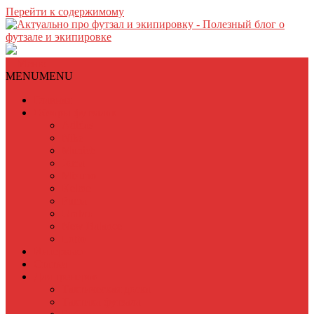
Перейти к содержимому
Меню
MENU
MENU
Главная
Обзоры футзалок
Adidas
Nike
Munich
Joma
Mizuno
Kelme
Puma
Umbro
New Balance
Lotto
Интервью
Статьи
Для тренеров
Тактическая доска
Тактика футзала