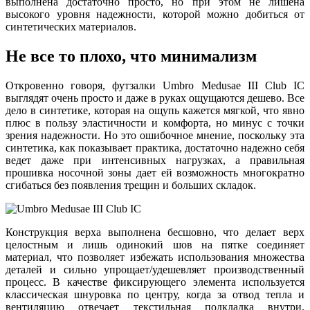
выполнена достаточно просто, но при этом не лишена
высокого уровня надежности, которой можно добиться от
синтетических материалов.
Не все то плохо, что минимализм
Откровенно говоря, футзалки Umbro Medusae III Club IC
выглядят очень просто и даже в руках ощущаются дешево. Все
дело в синтетике, которая на ощупь кажется мягкой, что явно
плюс в пользу эластичности и комфорта, но минус с точки
зрения надежности. Но это ошибочное мнение, поскольку эта
синтетика, как показывает практика, достаточно надежно себя
ведет даже при интенсивных нагрузках, а правильная
прошивка носочной зоны дает ей возможность многократно
сгибаться без появления трещин и больших складок.
Конструкция верха выполнена бесшовно, что делает верх
целостным и лишь одинокий шов на пятке соединяет
материал, что позволяет избежать использования множества
деталей и сильно упрощает/удешевляет производственный
процесс. В качестве фиксирующего элемента используется
классическая шнуровка по центру, когда за отвод тепла и
вентиляцию отвечает текстильная подкладка внутри.