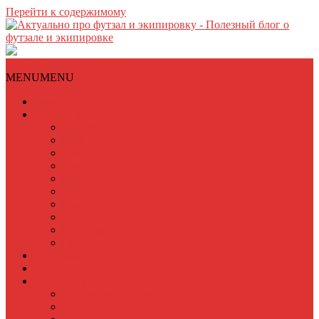
Перейти к содержимому
Меню
MENU
MENU
Главная
Обзоры футзалок
Adidas
Nike
Munich
Joma
Mizuno
Kelme
Puma
Umbro
New Balance
Lotto
Интервью
Статьи
Для тренеров
Тактическая доска
Тактика футзала