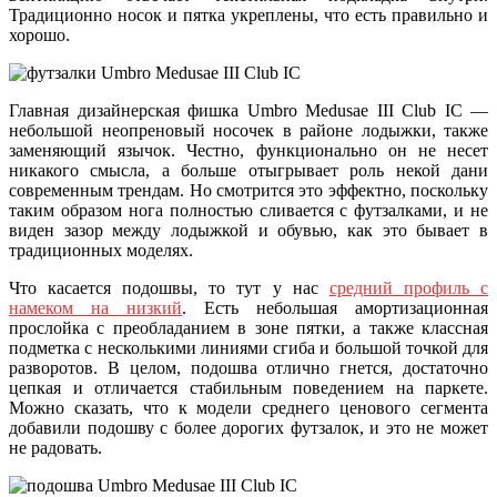
Традиционно носок и пятка укреплены, что есть правильно и
хорошо.
Главная дизайнерская фишка Umbro Medusae III Club IC —
небольшой неопреновый носочек в районе лодыжки, также
заменяющий язычок. Честно, функционально он не несет
никакого смысла, а больше отыгрывает роль некой дани
современным трендам. Но смотрится это эффектно, поскольку
таким образом нога полностью сливается с футзалками, и не
виден зазор между лодыжкой и обувью, как это бывает в
традиционных моделях.
Что касается подошвы, то тут у нас
средний профиль с
намеком на низкий
. Есть небольшая амортизационная
прослойка с преобладанием в зоне пятки, а также классная
подметка с несколькими линиями сгиба и большой точкой для
разворотов. В целом, подошва отлично гнется, достаточно
цепкая и отличается стабильным поведением на паркете.
Можно сказать, что к модели среднего ценового сегмента
добавили подошву с более дорогих футзалок, и это не может
не радовать.