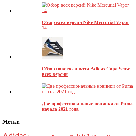
Валерчик
13.03.2019
Ответить
Когда на дворе 2019, а дизайн и технологии с 2000 года
Оставить комментарий
Обзор всех версий Nike Mercurial Vapor
14
Ваш адрес email не будет опубликован.
Обязательные поля
помечены
*
Обзор нового силуэта Adidas Copa Sense
всех версий
Две профессиональные новинки от Puma
начала 2021 года
Метки
Adidas
EVA