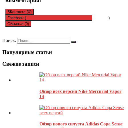
Комментарии:
ВКонтакте (
X
)
Facebook (
)
Обычные (0)
Оставить комментарий
Поиск:
Популярные статьи
Ваш адрес email не будет опубликован.
Обязательные поля
помечены
*
Свежие записи
Обзор всех версий Nike Mercurial Vapor
14
Обзор нового силуэта Adidas Copa Sense