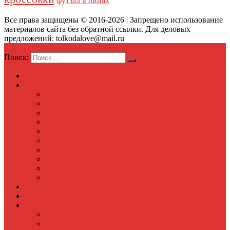
футзал в лицах
Все права защищены © 2016-2026 | Запрещено использование
материалов сайта без обратной ссылки. Для деловых
предложений: tolkodalove@mail.ru
Меню
Поиск:
Главная
Обзоры футзалок
Adidas
Nike
Munich
Joma
Mizuno
Kelme
Puma
Umbro
New Balance
Lotto
Интервью
Статьи
Для тренеров
Тактическая доска
Тактика футзала