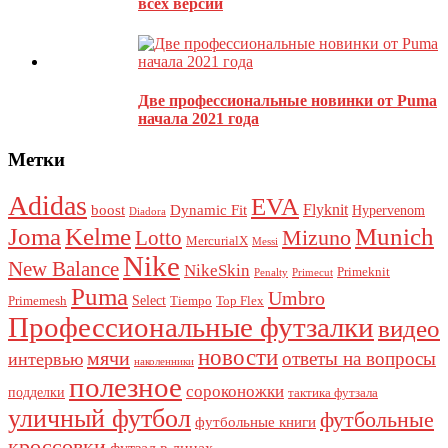
всех версий
Этот сайт использует Akismet для борьбы со спамом.
Узнайте,
как обрабатываются ваши данные комментариев
.
Две профессиональные новинки от Puma
начала 2021 года
Метки
Adidas
EVA
Flyknit
boost
Dynamic Fit
Hypervenom
Diadora
Joma
Kelme
Munich
Mizuno
Lotto
MercurialX
Messi
Nike
New Balance
NikeSkin
Primeknit
Penalty
Primecut
Puma
Umbro
Select
Primemesh
Tiempo
Top Flex
Профессиональные футзалки
видео
новости
мячи
ответы на вопросы
интервью
наколенники
полезное
сороконожки
подделки
тактика футзала
уличный футбол
футбольные
футбольные книги
кроссовки