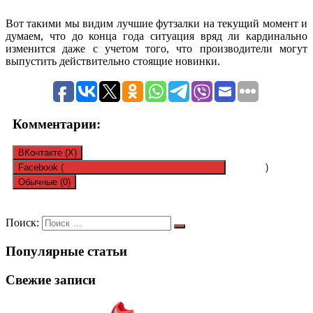
Вот такими мы видим лучшие футзалки на текущий момент и
думаем, что до конца года ситуация вряд ли кардинально
изменится даже с учетом того, что производители могут
выпустить действительно стоящие новинки.
Комментарии:
ВКонтакте (
X
)
Facebook (
)
Обычные (0)
Оставить комментарий
Поиск:
Популярные статьи
Ваш адрес email не будет опубликован.
Обязательные поля
помечены
*
Свежие записи