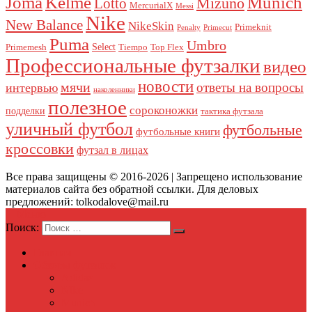
Joma
Kelme
Munich
Mizuno
Lotto
MercurialX
Messi
Nike
New Balance
NikeSkin
Primeknit
Penalty
Primecut
Puma
Umbro
Select
Primemesh
Tiempo
Top Flex
Профессиональные футзалки
видео
новости
мячи
ответы на вопросы
интервью
наколенники
полезное
сороконожки
подделки
тактика футзала
уличный футбол
футбольные
футбольные книги
кроссовки
футзал в лицах
Все права защищены © 2016-2026 | Запрещено использование
материалов сайта без обратной ссылки. Для деловых
предложений: tolkodalove@mail.ru
Меню
Поиск:
Главная
Обзоры футзалок
Adidas
Nike
Munich