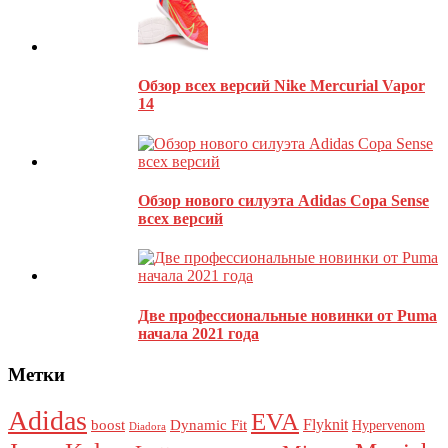
Обзор всех версий Nike Mercurial Vapor
14
Обзор нового силуэта Adidas Copa Sense
всех версий
Этот сайт использует Akismet для борьбы со спамом.
Узнайте,
как обрабатываются ваши данные комментариев
.
Две профессиональные новинки от Puma
начала 2021 года
Метки
Adidas
EVA
Flyknit
boost
Dynamic Fit
Hypervenom
Diadora