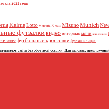
ачала 2021 года
как обрабатываются ваши данные комментариев
.
oma
Kelme
Munich
Mizuno
Lotto
New
MercurialX
Messi
ьные футзалки
видео
мячи
интервью
наколенники
футбольные кроссовки
футзал в лицах
ные книги
териалов сайта без обратной ссылки. Для деловых предложений: