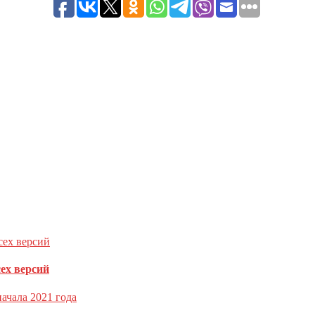
ечены
*
сех версий