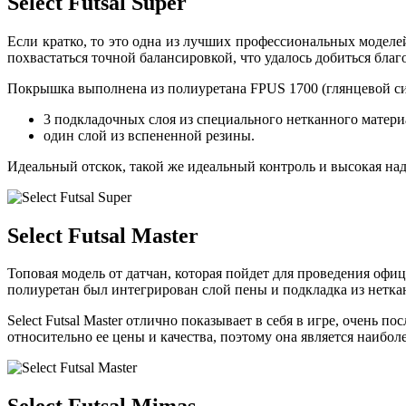
Select Futsal Super
Если кратко, то это одна из лучших профессиональных модел
похвастаться точной балансировкой, что удалось добиться бла
Покрышка выполнена из полиуретана FPUS 1700 (глянцевой си
3 подкладочных слоя из специального нетканного матери
один слой из вспененной резины.
Идеальный отскок, такой же идеальный контроль и высокая надеж
Select Futsal Master
Топовая модель от датчан, которая пойдет для проведения офи
полиуретан был интегрирован слой пены и подкладка из нетка
Select Futsal Master отлично показывает в себя в игре, очень
относительно ее цены и качества, поэтому она является наибол