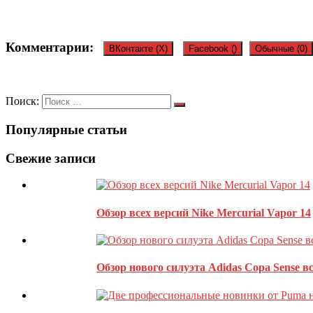
Комментарии:
ВКонтакте (
X
)
Facebook (
)
Обычные (0)
Оставить комментарий
Поиск:
Популярные статьи
Ваш адрес email не будет опубликован.
Обязательные поля пом
Свежие записи
Обзор всех версий Nike Mercurial Vapor 14
Обзор нового силуэта Adidas Copa Sense в