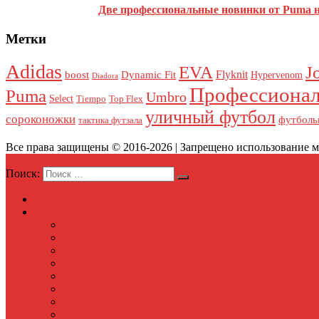
Две профессиональные новинки от Puma н
Метки
Этот сайт использует Akismet для борьбы со спамом.
Узнайте, 
Adidas
J
EVA
Flyknit
boost
Dynamic Fit
Hypervenom
Diadora
Профессионал
Puma
Umbro
Select
Tiempo
Top Flex
уличный футбол
сороконожки
футболь
тактика футзала
Все права защищены © 2016-2026 | Запрещено использование ма
Меню
Поиск:
Главная
Обзоры футзалок
Adidas
Nike
Munich
Joma
Mizuno
Kelme
Puma
Umbro