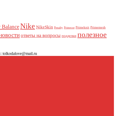
Nike
 Balance
NikeSkin
Primeknit
Primemesh
Penalty
Primecut
полезное
новости
ответы на вопросы
подделки
 tolkodalove@mail.ru