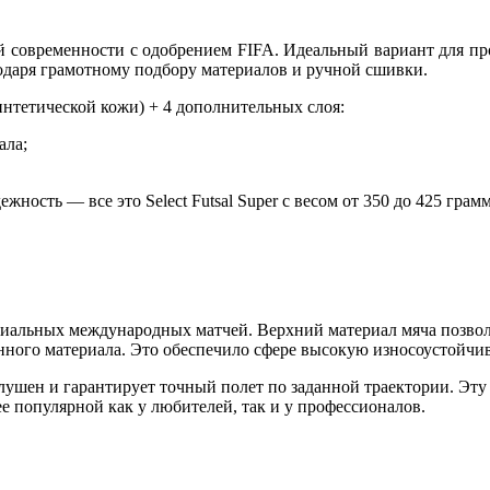
ей современности с одобрением FIFA. Идеальный вариант для пр
годаря грамотному подбору материалов и ручной сшивки.
нтетической кожи) + 4 дополнительных слоя:
ала;
ность — все это Select Futsal Super с весом от 350 до 425 грамм
циальных международных матчей. Верхний материал мяча позволя
нного материала. Это обеспечило сфере высокую износоустойчив
 послушен и гарантирует точный полет по заданной траектории. Э
ее популярной как у любителей, так и у профессионалов.