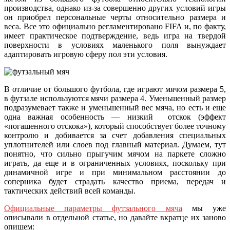
производства, однако из-за совершенно других условий игры
он приобрел персональные черты относительно размера и
веса. Все это официально регламентировано FIFA и, по факту,
имеет практическое подтверждение, ведь игра на твердой
поверхности в условиях маленького поля вынуждает
адаптировать игровую сферу пол эти условия.
В отличие от большого футбола, где играют мячом размера 5,
в футзале используются мячи размера 4. Уменьшенный размер
подразумевает также и уменьшенный вес мяча, но есть и еще
одна важная особенность — низкий отскок (эффект
«погашенного отскока»), который способствует более точному
контролю и добивается за счет добавления специальных
уплотнителей или слоев под главный материал. Думаем, тут
понятно, что сильно прыгучим мячом на паркете сложно
играть, да еще и в ограниченных условиях, поскольку при
динамичной игре и при минимальном расстоянии до
соперника будет страдать качество приема, передач и
тактических действий всей команды.
Официальные параметры футзального мяча
мы уже
описывали в отдельной статье, но давайте вкратце их заново
опишем: