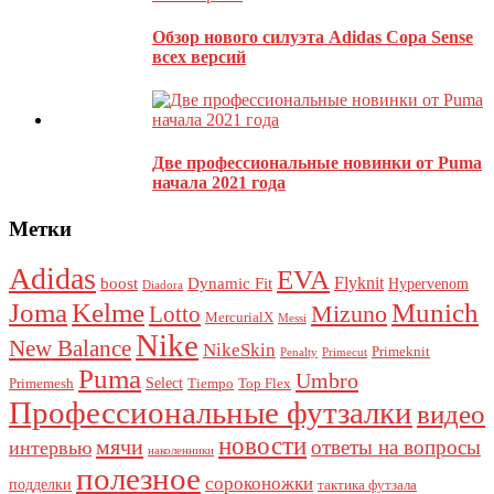
Обзор нового силуэта Adidas Copa Sense
всех версий
Этот сайт использует Akismet для борьбы со спамом.
Узнайте,
как обрабатываются ваши данные комментариев
.
Две профессиональные новинки от Puma
начала 2021 года
Метки
Adidas
EVA
Flyknit
boost
Dynamic Fit
Hypervenom
Diadora
Joma
Kelme
Munich
Mizuno
Lotto
MercurialX
Messi
Nike
New Balance
NikeSkin
Primeknit
Penalty
Primecut
Puma
Umbro
Select
Primemesh
Tiempo
Top Flex
Профессиональные футзалки
видео
новости
мячи
ответы на вопросы
интервью
наколенники
полезное
сороконожки
подделки
тактика футзала