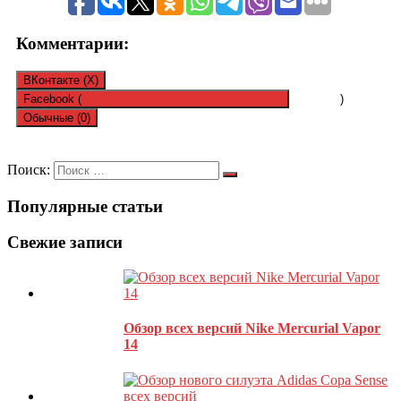
Комментарии:
ВКонтакте (
X
)
Facebook (
)
Обычные (0)
Оставить комментарий
Поиск:
Популярные статьи
Ваш адрес email не будет опубликован.
Обязательные поля
помечены
*
Свежие записи
Обзор всех версий Nike Mercurial Vapor
14