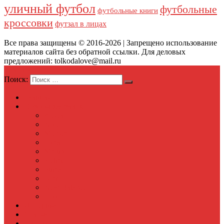
уличный футбол
футбольные
футбольные книги
кроссовки
футзал в лицах
Все права защищены © 2016-2026 | Запрещено использование
материалов сайта без обратной ссылки. Для деловых
предложений: tolkodalove@mail.ru
Меню
Поиск:
Главная
Обзоры футзалок
Adidas
Nike
Munich
Joma
Mizuno
Kelme
Puma
Umbro
New Balance
Lotto
Интервью
Статьи
Для тренеров