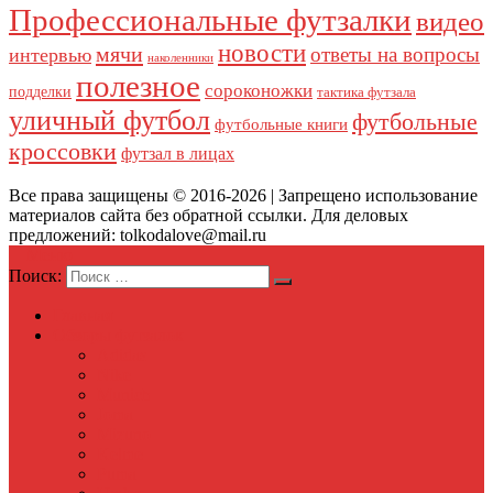
Профессиональные футзалки
видео
новости
мячи
ответы на вопросы
интервью
наколенники
полезное
сороконожки
подделки
тактика футзала
уличный футбол
футбольные
футбольные книги
кроссовки
футзал в лицах
Все права защищены © 2016-2026 | Запрещено использование
материалов сайта без обратной ссылки. Для деловых
предложений: tolkodalove@mail.ru
Меню
Поиск:
Главная
Обзоры футзалок
Adidas
Nike
Munich
Joma
Mizuno
Kelme
Puma