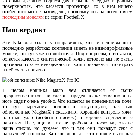
который идеально годится для игры на твердых и ровных
поверхностях. Что касается протектора, то в нем ничего
особенного мы не разглядели, поскольку он аналогичен всем
последним моделям
из серии Football X.
Наш вердикт
Эти Nike для зала нам понравились, хоть и непривычно в
последних разработках компании видеть не низкопрофильные
модели, но тут уже на любителя. Под вопросом, опять-таки,
остается качество синтетической кожи, которую мы не очень
признаем из-за ее ненадежности, хотя признаемся, что играть
в ней очень приятно.
В целом новинка мало чем отличается от своих
предшественников, но сделана предельно качественно и на
ноге сидит очень удобно. Что касается ее поведения на поле,
то тут нарекания полностью отсутствуют, так как
обновленные MagistaX показывают хороший контроль мяча,
плотный удар (особенно носком) и хорошее сцепление с
паркетом. На улице мы их не пробовали, поскольку это не
наша стихия, но думаем, что и там они покажут себя с
наилучшей стороны. За свои деньги – это вполне выгодная