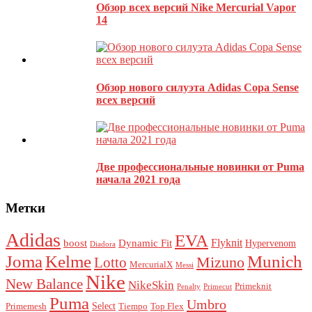
Обзор всех версий Nike Mercurial Vapor
14
Обзор нового силуэта Adidas Copa Sense
всех версий
Этот сайт использует Akismet для борьбы со спамом.
Узнайте,
как обрабатываются ваши данные комментариев
.
Две профессиональные новинки от Puma
начала 2021 года
Метки
Adidas
EVA
Flyknit
boost
Dynamic Fit
Hypervenom
Diadora
Joma
Kelme
Munich
Mizuno
Lotto
MercurialX
Messi
Nike
New Balance
NikeSkin
Primeknit
Penalty
Primecut
Puma
Umbro
Select
Primemesh
Tiempo
Top Flex