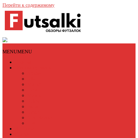
Перейти к содержимому
Меню
MENU
MENU
Главная
Обзоры футзалок
Adidas
Nike
Munich
Joma
Mizuno
Kelme
Puma
Umbro
New Balance
Lotto
Интервью
Статьи