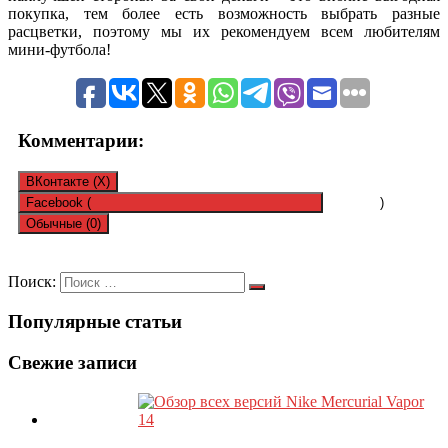
покупка, тем более есть возможность выбрать разные
расцветки, поэтому мы их рекомендуем всем любителям
мини-футбола!
Комментарии:
ВКонтакте (
X
)
Facebook (
)
Обычные (0)
Оставить комментарий
Поиск:
Популярные статьи
Ваш адрес email не будет опубликован.
Обязательные поля
помечены
*
Свежие записи