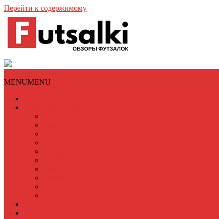
Перейти к содержимому
Меню
MENU
MENU
Главная
Обзоры футзалок
Adidas
Nike
Munich
Joma
Mizuno
Kelme
Puma
Umbro
New Balance
Lotto
Интервью
Статьи