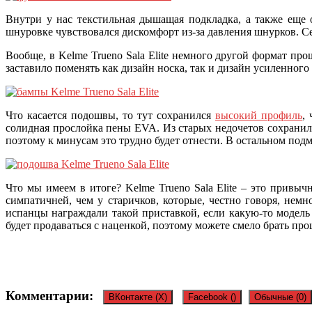
Внутри у нас текстильная дышащая подкладка, а также еще 
шнуровке чувствовался дискомфорт из-за давления шнурков. Се
Вообще, в Kelme Trueno Sala Elite немного другой формат про
заставило поменять как дизайн носка, так и дизайн усиленного 
Что касается подошвы, то тут сохранился
высокий профиль
,
солидная прослойка пены EVA. Из старых недочетов сохранила
поэтому к минусам это трудно будет отнести. В остальном подме
Что мы имеем в итоге? Kelme Trueno Sala Elite – это привыч
симпатичней, чем у старичков, которые, честно говоря, нем
испанцы награждали такой приставкой, если какую-то модель
будет продаваться с наценкой, поэтому можете смело брать про
Комментарии:
ВКонтакте (
X
)
Facebook (
)
Обычные (0)