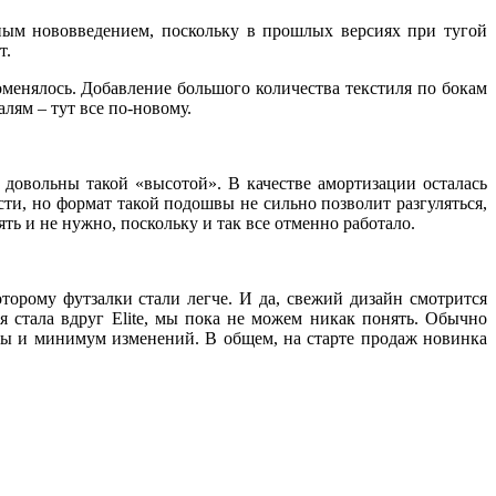
ьным нововведением, поскольку в прошлых версиях при тугой
т.
поменялось. Добавление большого количества текстиля по бокам
алям – тут все по-новому.
т довольны такой «высотой». В качестве амортизации осталась
ти, но формат такой подошвы не сильно позволит разгуляться,
ять и не нужно, поскольку и так все отменно работало.
оторому футзалки стали легче. И да, свежий дизайн смотрится
я стала вдруг Elite, мы пока не можем никак понять. Обычно
алы и минимум изменений. В общем, на старте продаж новинка