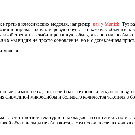
 играть в классических моделях, например,
как у Munich
. Тут в
озиционировал их как игровую обувь, а также как обычные кр
 такой тренд на комбинированную обувь, что не сильно было о
 2019 мы видим не просто обновление, но и с добавлением пристав
и модели:
н новый дизайн верха, но, если брать технологическую основу, в
вания фирменной микрофибры и большего количества текстиля в бо
 за счет плотной текстурной накладкой из синтетики, но и за
 такой обуви пальцы не сбиваются, а сам носок после нескольки