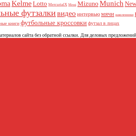
oma
Kelme
Munich
Mizuno
Lotto
New
MercurialX
Messi
ьные футзалки
видео
мячи
интервью
наколенники
футбольные кроссовки
футзал в лицах
ные книги
териалов сайта без обратной ссылки. Для деловых предложений: