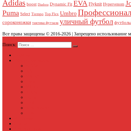
Adidas
J
EVA
Flyknit
boost
Dynamic Fit
Hypervenom
Diadora
Профессионал
Puma
Umbro
Select
Tiempo
Top Flex
уличный футбол
сороконожки
футболь
тактика футзала
Все права защищены © 2016-2026 | Запрещено использование ма
Меню
Поиск:
Главная
Обзоры футзалок
Adidas
Nike
Munich
Joma
Mizuno
Kelme
Puma
Umbro
New Balance
Lotto
Интервью
Статьи
Для тренеров