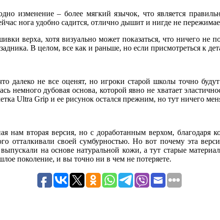
одно изменение – более мягкий язычок, что является правил
йчас нога удобно садится, отлично дышит и нигде не пережимае
шивки верха, хотя визуально может показаться, что ничего не 
задника. В целом, все как и раньше, но если присмотреться к дет
 что далеко не все оценят, но игроки старой школы точно буду
сь немного дубовая основа, которой явно не хватает эластичнос
тка Ultra Grip и ее рисунок остался прежним, но тут ничего мен
ная нам вторая версия, но с доработанным верхом, благодаря к
ного отталкивали своей сумбурностью. Но вот почему эта верси
 выпускали на основе натуральной кожи, а тут старые матери
шлое поколение, и вы точно ни в чем не потеряете.