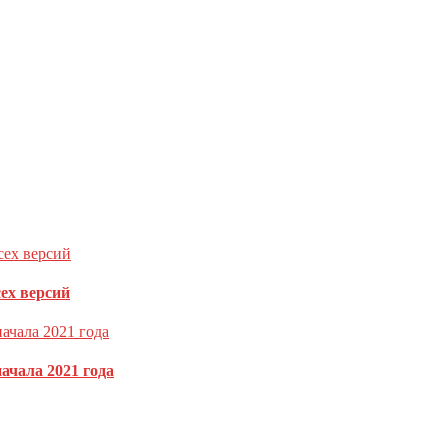
ечены
*
сех версий
ачала 2021 года
как обрабатываются ваши данные комментариев
.