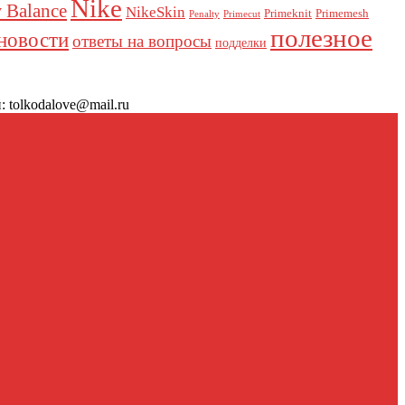
Nike
 Balance
NikeSkin
Primeknit
Primemesh
Penalty
Primecut
полезное
новости
ответы на вопросы
подделки
 tolkodalove@mail.ru