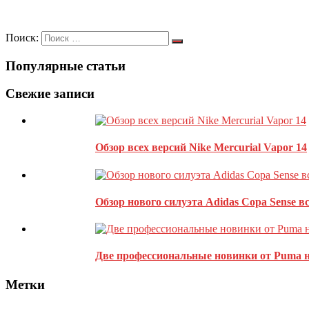
Оставить комментарий
Поиск:
Популярные статьи
Ваш адрес email не будет опубликован.
Обязательные поля пом
Свежие записи
Обзор всех версий Nike Mercurial Vapor 14
Обзор нового силуэта Adidas Copa Sense в
Две профессиональные новинки от Puma н
Метки
Этот сайт использует Akismet для борьбы со спамом.
Узнайте, 