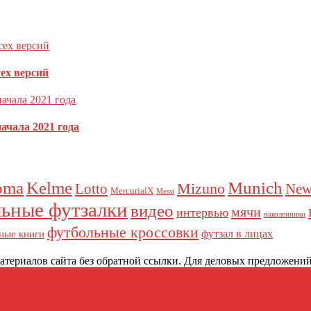
то скучновато…
ечены
*
сех версий
ачала 2021 года
oma
Kelme
Munich
Mizuno
Lotto
New
MercurialX
Messi
ьные футзалки
видео
мячи
интервью
наколенники
футбольные кроссовки
футзал в лицах
ные книги
териалов сайта без обратной ссылки. Для деловых предложений:
как обрабатываются ваши данные комментариев
.