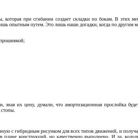
, которая при сгибании создает складки по бокам. В этих ме
шь опытным путем. Это лишь наши догадки, когда по другим мом
 прошивкой;
, зная их цену, думали, что амортизационная прослойка буде
 стопы.
нную с гибридным рисунком для всех типов движений, и получа
 в плане конструкций, но качественно выполнено. И да, колод