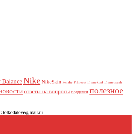
Nike
 Balance
NikeSkin
Primeknit
Primemesh
Penalty
Primecut
полезное
новости
ответы на вопросы
подделки
 tolkodalove@mail.ru