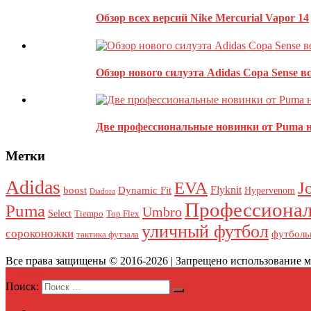
Что-то они клипают одну за одной похожие модели, как-
Обзор всех версий Nike Mercurial Vapor 14
Оставить комментарий
Ваш адрес email не будет опубликован.
Обязательные поля пом
Обзор нового силуэта Adidas Copa Sense в
Две профессиональные новинки от Puma н
Метки
Adidas
J
EVA
Flyknit
boost
Dynamic Fit
Hypervenom
Diadora
Профессионал
Puma
Umbro
Select
Tiempo
Top Flex
уличный футбол
сороконожки
футболь
тактика футзала
Все права защищены © 2016-2026 | Запрещено использование ма
Меню
Этот сайт использует Akismet для борьбы со спамом.
Узнайте, 
Поиск: