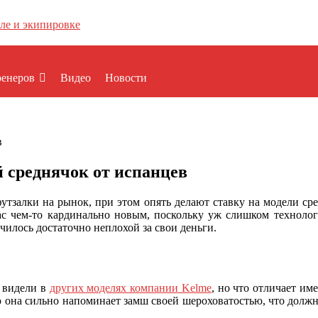
ренеров
Видео
Новости
в
й среднячок от испанцев
футзалки на рынок, при этом опять делают ставку на модели ср
нас чем-то кардинально новым, поскольку уж слишком технолог
чилось достаточно неплохой за свои деньги.
е видели в
других моделях компании Kelme
, но что отличает им
 она сильно напоминает замш своей шероховатостью, что должно