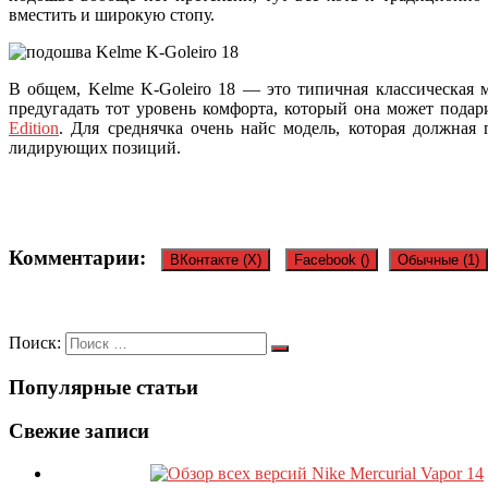
вместить и широкую стопу.
В общем, Kelme K-Goleiro 18 — это типичная классическая 
предугадать тот уровень комфорта, который она может подари
Edition
. Для среднячка очень найс модель, которая должна
лидирующих позиций.
Комментарии:
ВКонтакте (
X
)
Facebook (
)
Обычные (1)
Один комментарий
Поиск:
Популярные статьи
Свежие записи
Весельчак
21.11.2018
Ответить