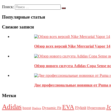
Оставить комментарий
Поиск:
Популярные статьи
Ваш адрес email не будет опубликован.
Обязательные поля пом
Свежие записи
Обзор всех версий Nike Mercurial Vapor 14
Обзор нового силуэта Adidas Copa Sense в
Две профессиональные новинки от Puma н
Метки
Этот сайт использует Akismet для борьбы со спамом.
Узнайте, 
Adidas
J
EVA
Flyknit
boost
Dynamic Fit
Hypervenom
Diadora