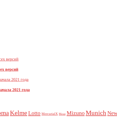
ечены
*
сех версий
ачала 2021 года
как обрабатываются ваши данные комментариев
.
oma
Kelme
Munich
Mizuno
Lotto
New
MercurialX
Messi