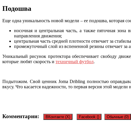
Подошва
Еще одна уникальность новой модели – ее подошва, которая со
носочная и центральная часть, а также пяточная зона
направления движения;
центральная часть средней плотности отвечает за стабил
промежуточный слой из вспененной резины отвечает за 
Уникальный рисунок протектора обеспечивает свободу движен
которые любят скорость и
техничный футбол
.
Подытожим. Свой ценник Joma Dribling полностью оправдыва
вкусу. Что касается надежности, то первая версия этой модели 
Комментарии:
ВКонтакте (
X
)
Facebook (
)
Обычные (0)