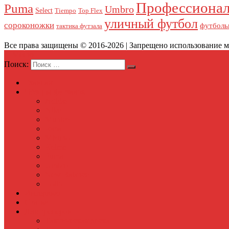
Профессионал
Puma
Umbro
Select
Tiempo
Top Flex
уличный футбол
сороконожки
футболь
тактика футзала
Все права защищены © 2016-2026 | Запрещено использование ма
Меню
Поиск:
Главная
Обзоры футзалок
Adidas
Nike
Munich
Joma
Mizuno
Kelme
Puma
Umbro
New Balance
Lotto
Интервью
Статьи
Для тренеров
Тактическая доска