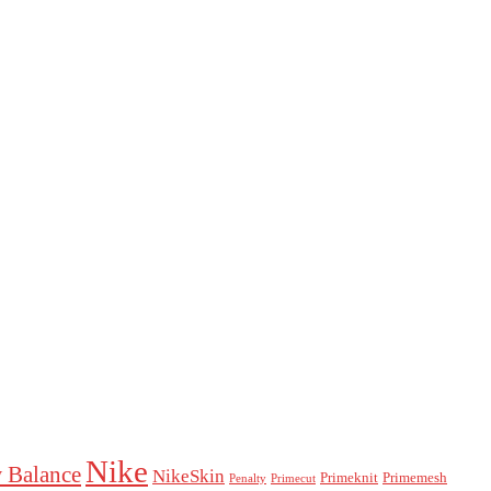
Nike
 Balance
NikeSkin
Primeknit
Primemesh
Penalty
Primecut