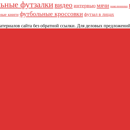
ьные футзалки
видео
мячи
интервью
наколенники
футбольные кроссовки
футзал в лицах
ные книги
териалов сайта без обратной ссылки. Для деловых предложений: