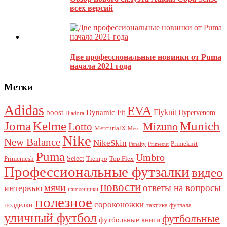
всех версий
Этот сайт использует Akismet для борьбы со спамом.
Узнайте,
как обрабатываются ваши данные комментариев
.
Две профессиональные новинки от Puma
начала 2021 года
Метки
Adidas
EVA
Flyknit
boost
Dynamic Fit
Hypervenom
Diadora
Joma
Kelme
Munich
Mizuno
Lotto
MercurialX
Messi
Nike
New Balance
NikeSkin
Primeknit
Penalty
Primecut
Puma
Umbro
Select
Primemesh
Tiempo
Top Flex
Профессиональные футзалки
видео
новости
мячи
ответы на вопросы
интервью
наколенники
полезное
сороконожки
подделки
тактика футзала
уличный футбол
футбольные
футбольные книги