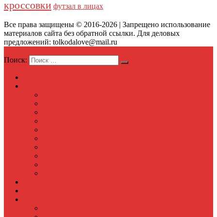
кроссовки
футзал в лицах
Все права защищены © 2016-2026 | Запрещено использование
материалов сайта без обратной ссылки. Для деловых
предложений: tolkodalove@mail.ru
Меню
Поиск:
Главная
Обзоры футзалок
Adidas
Nike
Munich
Joma
Mizuno
Kelme
Puma
Umbro
New Balance
Lotto
Интервью
Статьи
Для тренеров
Тактическая доска
Тактика футзала