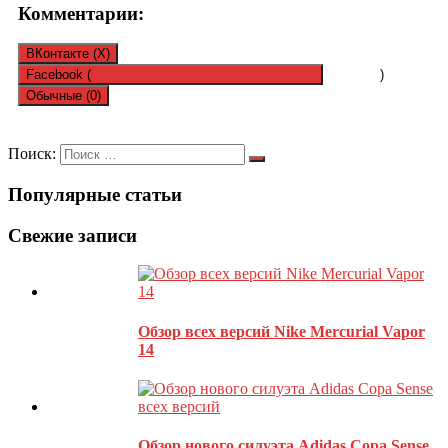
Комментарии:
ВКонтакте (
X
)
Facebook (
)
Обычные (0)
Оставить комментарий
Поиск:
Популярные статьи
Ваш адрес email не будет опубликован.
Обязательные поля
помечены
*
Свежие записи
Обзор всех версий Nike Mercurial Vapor
14
Обзор нового силуэта Adidas Copa Sense