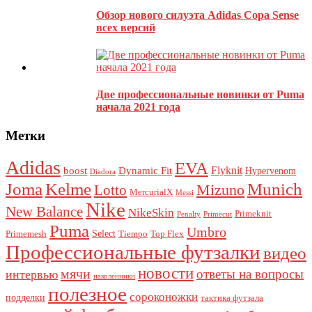
Обзор нового силуэта Adidas Copa Sense
всех версий
Этот сайт использует Akismet для борьбы со спамом.
Узнайте,
как обрабатываются ваши данные комментариев
.
Две профессиональные новинки от Puma
начала 2021 года
Метки
Adidas
EVA
Flyknit
boost
Dynamic Fit
Hypervenom
Diadora
Joma
Kelme
Munich
Mizuno
Lotto
MercurialX
Messi
Nike
New Balance
NikeSkin
Primeknit
Penalty
Primecut
Puma
Umbro
Select
Primemesh
Tiempo
Top Flex
Профессиональные футзалки
видео
новости
мячи
ответы на вопросы
интервью
наколенники
полезное
сороконожки
подделки
тактика футзала