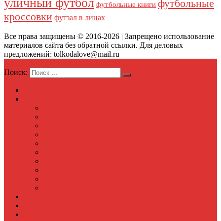
уличный футбол
футбольные
футбольные книги
кроссовки
футзал в лицах
Все права защищены © 2016-2026 | Запрещено использование
материалов сайта без обратной ссылки. Для деловых
предложений: tolkodalove@mail.ru
Меню
Поиск:
Главная
Обзоры футзалок
Adidas
Nike
Munich
Joma
Mizuno
Kelme
Puma
Umbro
New Balance
Lotto
Интервью
Статьи
Для тренеров