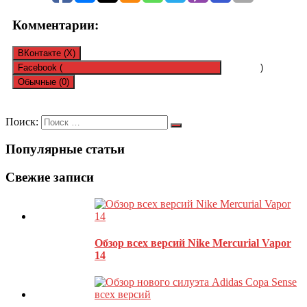
Комментарии:
ВКонтакте (
X
)
Facebook (
)
Обычные (0)
Оставить комментарий
Поиск:
Популярные статьи
Ваш адрес email не будет опубликован.
Обязательные поля
помечены
*
Свежие записи
Обзор всех версий Nike Mercurial Vapor
14