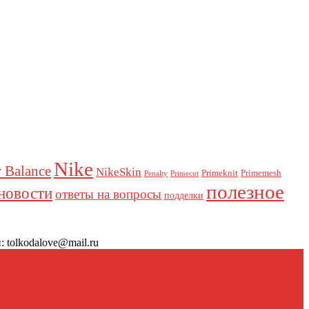
Nike
 Balance
NikeSkin
Primeknit
Primemesh
Penalty
Primecut
полезное
новости
ответы на вопросы
подделки
 tolkodalove@mail.ru