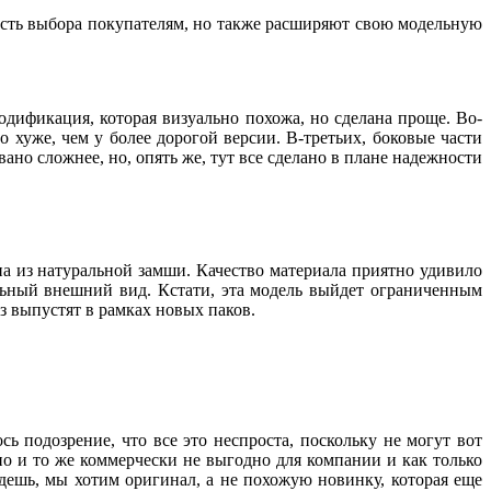
ность выбора покупателям, но также расширяют свою модельную
одификация, которая визуально похожа, но сделана проще. Во-
о хуже, чем у более дорогой версии. В-третьих, боковые части
ано сложнее, но, опять же, тут все сделано в плане надежности
на из натуральной замши. Качество материала приятно удивило
альный внешний вид. Кстати, эта модель выйдет ограниченным
аз выпустят в рамках новых паков.
сь подозрение, что все это неспроста, поскольку не могут вот
дно и то же коммерчески не выгодно для компании и как только
дешь, мы хотим оригинал, а не похожую новинку, которая еще