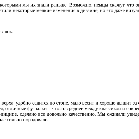
 которыми мы их знали раньше. Возможно, немцы скажут, что он
етили некоторые мелкие изменения в дизайне, но это даже визуа
залок:
верха, удобно садится по стопе, мало весит и хорошо дышит за 
щем, отличные футзалки – что-то среднее между классикой и сов
инципе, сделано все довольно качественно. Мы ожидали увидет
нас сильно порадовало.