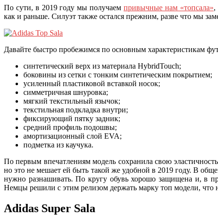
По сути, в 2019 году мы получаем
привычные нам «топсала»
,
как и раньше. Силуэт также остался прежним, разве что мы зам
Давайте быстро пробежимся по основным характеристикам фут
синтетический верх из материала HybridTouch;
боковины из сетки с тонким синтетическим покрытием;
усиленный пластиковой вставкой носок;
симметричная шнуровка;
мягкий текстильный язычок;
текстильная подкладка внутри;
фиксирующий пятку задник;
средний профиль подошвы;
амортизационный слой EVA;
подметка из каучука.
По первым впечатлениям модель сохранила свою эластичность 
но это не мешает ей быть такой же удобной в 2019 году. В об
нужно разнашивать. По кругу обувь хорошо защищена и, в пр
Немцы решили с этим релизом держать марку топ модели, что 
Adidas Super Sala