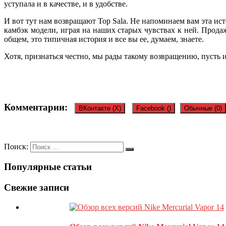
уступала и в качестве, и в удобстве.
И вот тут нам возвращают Top Sala. Не напоминаем вам эта ис
камбэк модели, играя на наших старых чувствах к ней. Прода
общем, это типичная история и все вы ее, думаем, знаете.
Хотя, признаться честно, мы рады такому возвращению, пусть 
Комментарии:
ВКонтакте (
X
)
Facebook (
)
Обычные (0)
Оставить комментарий
Поиск:
Популярные статьи
Ваш адрес email не будет опубликован.
Обязательные поля пом
Свежие записи