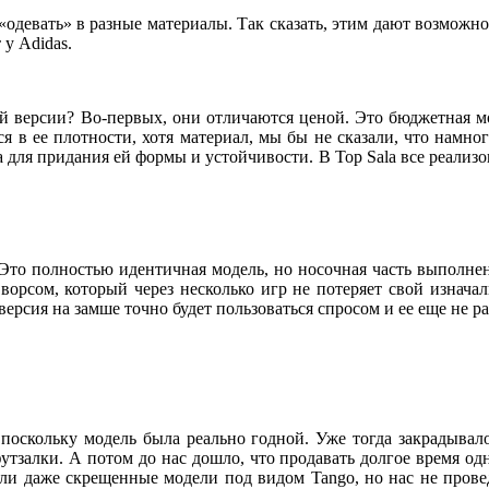
т «одевать» в разные материалы. Так сказать, этим дают возмож
у Adidas.
овой версии? Во-первых, они отличаются ценой. Это бюджетная м
я в ее плотности, хотя материал, мы бы не сказали, что намног
 для придания ей формы и устойчивости. В Top Sala все реализов
. Это полностью идентичная модель, но носочная часть выполне
м ворсом, который через несколько игр не потеряет свой изнач
версия на замше точно будет пользоваться спросом и ее еще не р
 поскольку модель была реально годной. Уже тогда закрадывало
футзалки. А потом до нас дошло, что продавать долгое время о
ыли даже скрещенные модели под видом Tango, но нас не прове