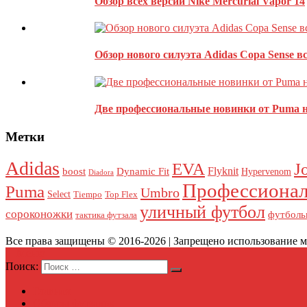
Обзор всех версий Nike Mercurial Vapor 14
Обзор нового силуэта Adidas Copa Sense в
Две профессиональные новинки от Puma н
Метки
Этот сайт использует Akismet для борьбы со спамом.
Узнайте, 
Adidas
J
EVA
Flyknit
boost
Dynamic Fit
Hypervenom
Diadora
Профессионал
Puma
Umbro
Select
Tiempo
Top Flex
уличный футбол
сороконожки
футболь
тактика футзала
Все права защищены © 2016-2026 | Запрещено использование ма
Меню
Поиск:
Главная
Обзоры футзалок