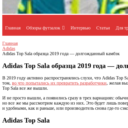
Меню
Главная
Обзоры футзалок
Интервью
Статьи
Для т
Главная
Adidas
Adidas Top Sala образца 2019 года — долгожданный камбэк
Adidas Top Sala образца 2019 года — д
В 2019 году активно распространялись слухи, что Adidas Top S
том,
во что попытались их превратить разработчики
, желая в
Top Sala все же вышли.
И не просто вышли, а появились сразу в трех вариациях: обычны
но все же мы рассмотрим каждую из них. Это будет лишь пове
и удобными, как и раньше, или производитель снова где-то сэ
Adidas Top Sala