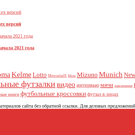
сех версий
ачала 2021 года
как обрабатываются ваши данные комментариев
.
oma
Kelme
Munich
Mizuno
Lotto
New
MercurialX
Messi
ьные футзалки
видео
мячи
интервью
наколенники
футбольные кроссовки
футзал в лицах
ные книги
териалов сайта без обратной ссылки. Для деловых предложений: