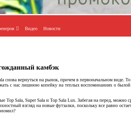
ренеров
Видео
Новости
олгожданный камбэк
ala снова вернуться на рынок, причем в первоначальном виде. То
ыжать с нас лишнюю копейку на теплых воспоминаниях о былой с
е Top Sala, Super Sala и Top Sala Lux. Забегая на перед, можно
рхностный взгляд на новые футзалки, поскольку все равно остае
кономил?