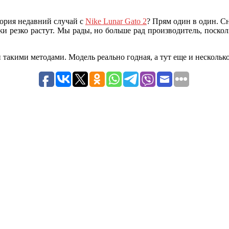
тория недавний случай с
Nike Lunar Gato 2
? Прям один в один. С
жи резко растут. Мы рады, но больше рад производитель, поск
и такими методами. Модель реально годная, а тут еще и несколь
ечены
*